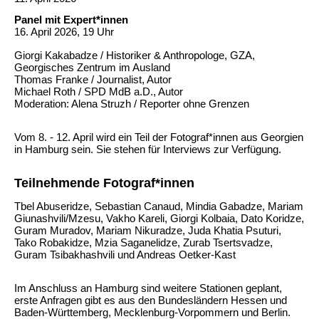
Panel mit Expert*innen
16. April 2026, 19 Uhr
Giorgi Kakabadze / Historiker & Anthropologe, GZA,
Georgisches Zentrum im Ausland
Thomas Franke / Journalist, Autor
Michael Roth / SPD MdB a.D., Autor
Moderation: Alena Struzh / Reporter ohne Grenzen
Vom 8. - 12. April wird ein Teil der Fotograf*innen aus Georgien
in Hamburg sein. Sie stehen für Interviews zur Verfügung.
Teilnehmende Fotograf*innen
Tbel Abuseridze, Sebastian Canaud, Mindia Gabadze, Mariam
Giunashvili/Mzesu, Vakho Kareli, Giorgi Kolbaia, Dato Koridze,
Guram Muradov, Mariam Nikuradze, Juda Khatia Psuturi,
Tako Robakidze, Mzia Saganelidze, Zurab Tsertsvadze,
Guram Tsibakhashvili und Andreas Oetker‐Kast
Im Anschluss an Hamburg sind weitere Stationen geplant,
erste Anfragen gibt es aus den Bundesländern Hessen und
Baden-Württemberg, Mecklenburg-Vorpommern und Berlin.